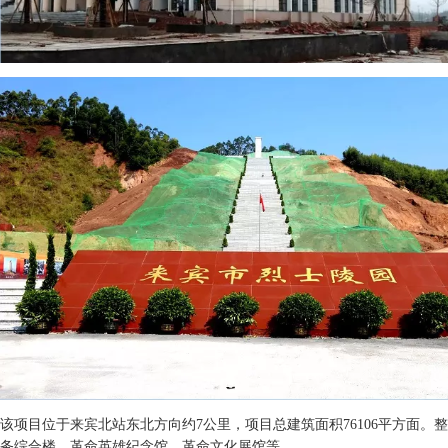
该项目位于来宾北站东北方向约7公里，项目总建筑面积76106平方面
务综合楼、革命英雄纪念馆、革命文化展馆等。