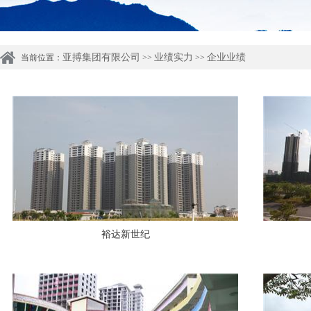
亚搏集团有限公司
业绩实力
企业业绩
当前位置：
>>
>>
裕达新世纪