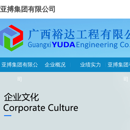
亚搏集团有限公司
亚搏集团有限公
企业概况
业绩实力
亚搏集团
司
司