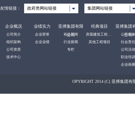
友情链接：
政府类网站链接
集团网站链接
企业概况
业绩实力
亚搏集团有限
经典项目
亚搏集团
公司简介
企业荣誉
裕达新闻
房屋建筑工程项目
公司形
公司
公司
组织架构
企业业绩
行业新闻
其他工程项目
社会责
公司资质
专栏
公司活
技术中心
职业培
企业画
OPYRIGHT 2014 (C) 亚搏集团有