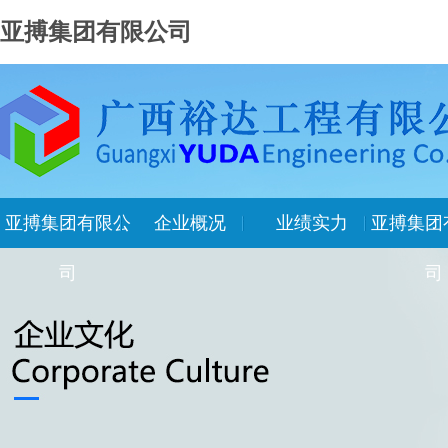
亚搏集团有限公司
亚搏集团有限公
企业概况
业绩实力
亚搏集团
司
司