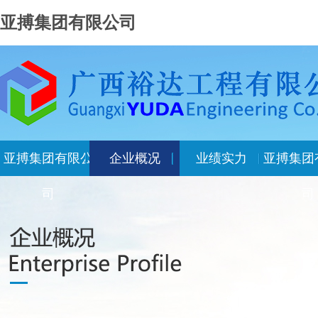
亚搏集团有限公司
亚搏集团有限公
企业概况
业绩实力
亚搏集团
司
司