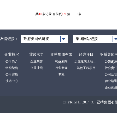
共
16
条记录 当前页
1/2
第 1-10 条
友情链接：
政府类网站链接
集团网站链接
企业概况
业绩实力
亚搏集团有限
经典项目
亚搏集团
公司简介
企业荣誉
裕达新闻
房屋建筑工程项目
公司形
公司
公司
组织架构
企业业绩
行业新闻
其他工程项目
社会责
公司资质
专栏
公司活
技术中心
职业培
企业画
OPYRIGHT 2014 (C) 亚搏集团有