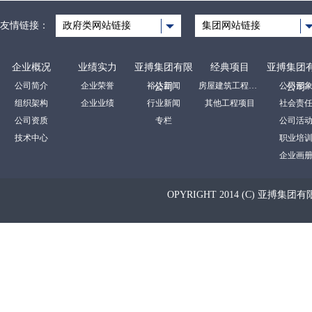
友情链接：
政府类网站链接
集团网站链接
企业概况
业绩实力
亚搏集团有限
经典项目
亚搏集团
公司简介
企业荣誉
裕达新闻
房屋建筑工程项目
公司形
公司
公司
组织架构
企业业绩
行业新闻
其他工程项目
社会责
公司资质
专栏
公司活
技术中心
职业培
企业画
OPYRIGHT 2014 (C) 亚搏集团有