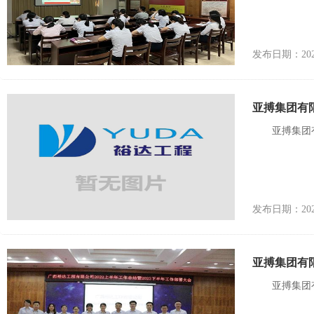
发布日期：
20
亚搏集团有限
亚搏集团有
发布日期：
20
亚搏集团有
亚搏集团