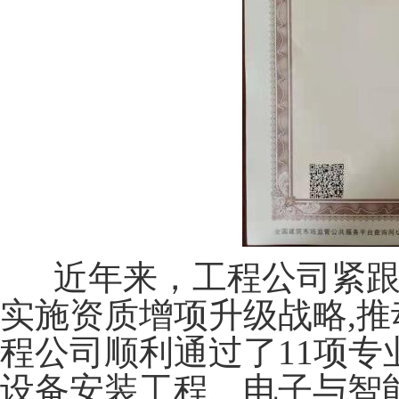
近年来，工程公司紧跟
实施资质增项升级战略
,
推
程公司顺利通过了
11
项专
设备安装工程、电子与智