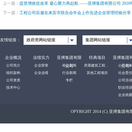
上一篇：
提质增效促改革 凝心聚力再起航 ——亚搏集团有限公司 2020
下一篇：
工程公司应邀在来宾市联合会年会上作先进企业管理经验分享
友情链接：
政府类网站链接
集团网站链接
企业概况
业绩实力
亚搏集团有限
经典项目
亚搏集团
公司简介
企业荣誉
裕达新闻
房屋建筑工程项目
公司形
公司
公司
组织架构
企业业绩
行业新闻
其他工程项目
社会责
公司资质
专栏
公司活
技术中心
职业培
企业画
OPYRIGHT 2014 (C) 亚搏集团有