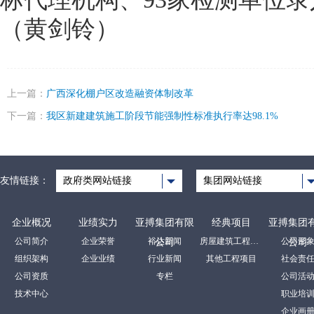
（黄剑铃）
上一篇：
广西深化棚户区改造融资体制改革
下一篇：
我区新建建筑施工阶段节能强制性标准执行率达98.1%
友情链接：
政府类网站链接
集团网站链接
企业概况
业绩实力
亚搏集团有限
经典项目
亚搏集团
公司简介
企业荣誉
裕达新闻
房屋建筑工程项目
公司形
公司
公司
组织架构
企业业绩
行业新闻
其他工程项目
社会责
公司资质
专栏
公司活
技术中心
职业培
企业画