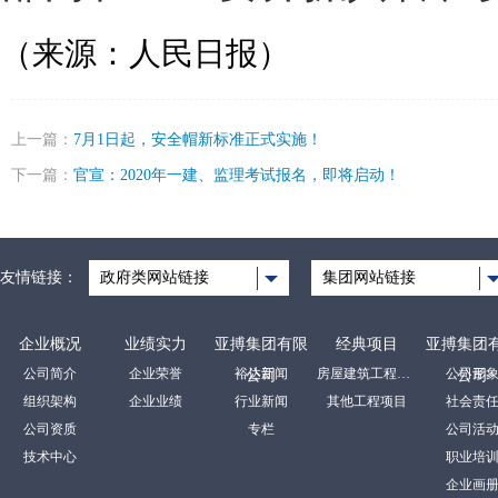
（
来源：人民日报
）
上一篇：
7月1日起，安全帽新标准正式实施！
下一篇：
官宣：2020年一建、监理考试报名，即将启动！
友情链接：
政府类网站链接
集团网站链接
企业概况
业绩实力
亚搏集团有限
经典项目
亚搏集团
公司简介
企业荣誉
裕达新闻
房屋建筑工程项目
公司形
公司
公司
组织架构
企业业绩
行业新闻
其他工程项目
社会责
公司资质
专栏
公司活
技术中心
职业培
企业画