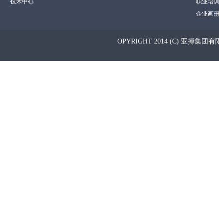
技术中心
职业培
企业画
OPYRIGHT 2014 (C) 亚搏集团有