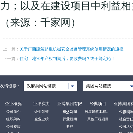
力；以及在建设项目中利益相
（来源：千家网）
上一篇：
关于广西建筑起重机械安全监督管理系统使用情况的通报
下一篇：
住宅土地70年产权到期后，要收费吗？终于能定论！
友情链接：
政府类网站链接
集团网站链接
企业概况
业绩实力
亚搏集团有限
经典项目
亚搏集团
公司简介
企业荣誉
裕达新闻
房屋建筑工程项目
公司形
公司
公司
组织架构
企业业绩
行业新闻
其他工程项目
社会责
公司资质
专栏
公司活