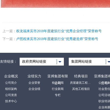
上一篇：
权龙福来宾市2018年度建筑行业“优秀企业经理”荣誉称号
下一篇：
卢照程来宾市2018年度建筑行业“优秀建造师”荣誉称号
友情链接：
政府类网站链接
集团网站链接
企业概况
业绩实力
亚搏集团有限
经典项目
亚搏集团
公司简介
企业荣誉
裕达新闻
房屋建筑工程项目
公司形
公司
公司
组织架构
企业业绩
行业新闻
其他工程项目
社会责
公司资质
专栏
公司活
技术中心
职业培
企业画