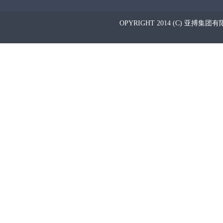
OPYRIGHT 2014 (C) 亚搏集团有