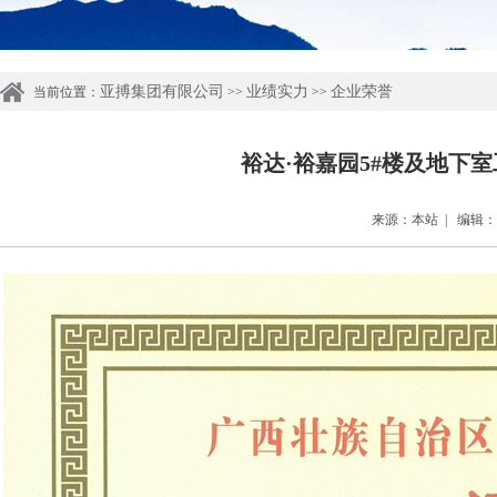
亚搏集团有限公司
业绩实力
企业荣誉
当前位置：
>>
>>
裕达·裕嘉园5#楼及地下
来源：本站 | 编辑：管理