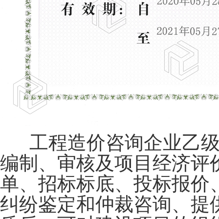
工程造价咨询企业乙级
编制、审核及项目经济评
单、招标标底、投标报价
纠纷鉴定和仲裁咨询、提