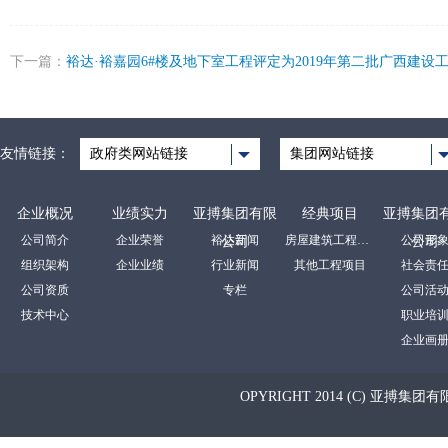
下一篇：
裕达·裕嘉园6#楼及地下室工程评定为2019年第二批广西建设
友情链接：
政府类网站链接
集团网站链接
企业概况
业绩实力
亚搏集团有限
经典项目
亚搏集团
公司简介
企业荣誉
裕达新闻
房屋建筑工程项目
公司形
公司
公司
组织架构
企业业绩
行业新闻
其他工程项目
社会责
公司资质
专栏
公司活
技术中心
职业培
企业画
OPYRIGHT 2014 (C) 亚搏集团有