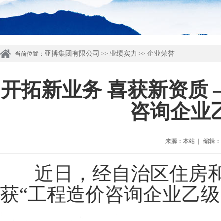
亚搏集团有限公司
业绩实力
企业荣誉
当前位置：
>>
>>
开拓新业务 喜获新资质
咨询企业
来源：本站 | 编辑：管理
近日，经自治区住房和
获
“工程造价咨询企业乙级