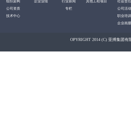
组织架构
企业业绩
行业新闻
其他工程项目
社会责
公司资质
专栏
公司活
技术中心
职业培
企业画
OPYRIGHT 2014 (C) 亚搏集团有