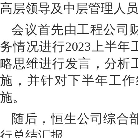
高层领导及中层管理人员
会议首先由工程公司
务情况进行
2023上半
略思维进行发言，分析
施，并针对下半年工作
施。
随后，恒生公司综合
行总结汇报。