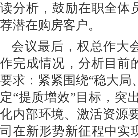
读分析，鼓励在职全体
荐潜在购房客户。
会议最后，权总作大
作完成情况，分析目前
要求：紧紧围绕“稳大局
定“提质增效”目标，突
化内部环境、激活资源
司在新形势新征程中实