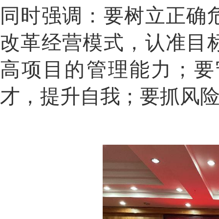
同时强调：要树立正确
改革经营模式，认准目
高项目的管理能力；要
才，提升自我；要抓风