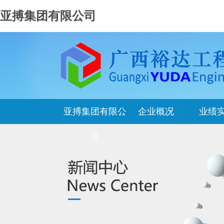
亚搏集团有限公司
亚搏集团有限公
企业概况
业绩
司