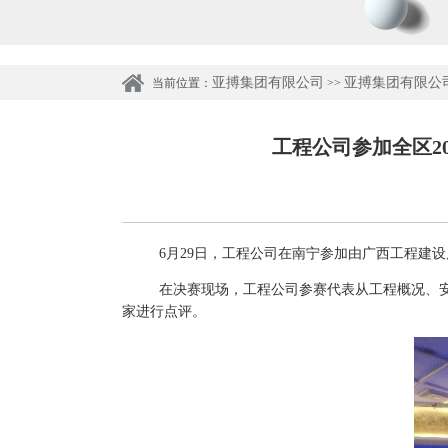
亚搏集团有限公司
亚搏集团有限公
当前位置：
>>
工程公司参加全区2
6月29日，工程公司在南宁参加由广西工程建
在决赛现场，工程公司参赛代表从工程概况、
家进行点评。