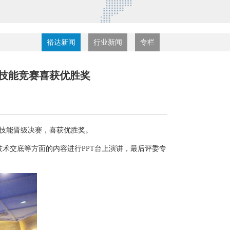
裕达新闻
行业新闻
专栏
制技能竞赛喜获优胜奖
制技能晋级决赛，喜获优胜奖。
技术交底等方面的内容进行
PPT台上演讲，最后评委专