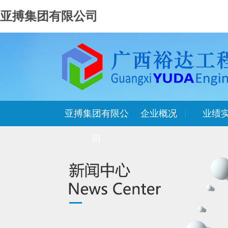
亚搏集团有限公司
亚搏集团有限公
企业概况
业绩
司