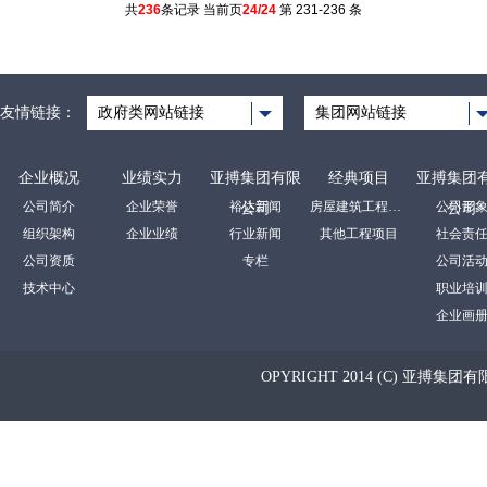
共
236
条记录 当前页
24/24
第 231-236 条
友情链接：
政府类网站链接
集团网站链接
企业概况
业绩实力
亚搏集团有限
经典项目
亚搏集团
公司简介
企业荣誉
裕达新闻
房屋建筑工程项目
公司形
公司
公司
组织架构
企业业绩
行业新闻
其他工程项目
社会责
公司资质
专栏
公司活
技术中心
职业培
企业画
OPYRIGHT 2014 (C) 亚搏集团有