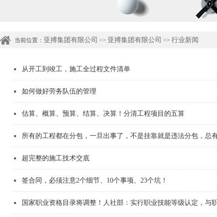
亚搏集团有限公司
亚搏集团有限公司
行业新闻
当前位置：
>>
>>
从开工到竣工，施工全过程文件清单
如何做好劳务队伍的管理
估算、概算、预算、结算、决算！分清工程项目的五算
所有的工程都在分包，一旦出事了，不是挂靠就是违法分包，总有
超完整的施工技术交底
签合同，必须注意2个细节、10个事项、23个坑！
国家职业资格目录将调整！人社部：实行职业技能等级认定，与