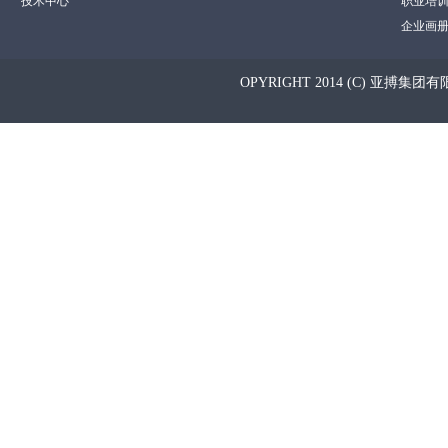
技术中心
职业培
企业画
OPYRIGHT 2014 (C) 亚搏集团有