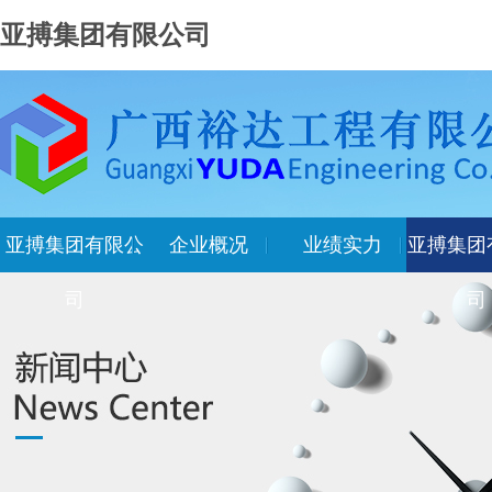
亚搏集团有限公司
亚搏集团有限公
企业概况
业绩实力
亚搏集团
司
司