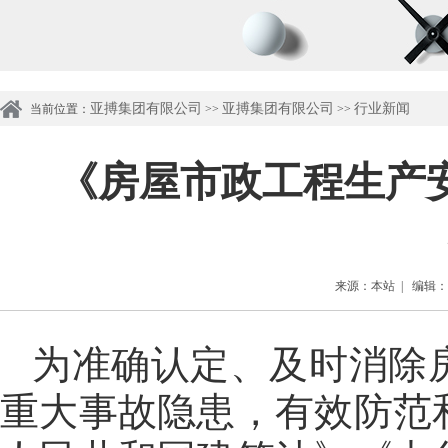
亚搏集团有限公司
亚搏集团有限公司
行业新闻
当前位置：
>>
>>
《房屋市政工程生产安
来源：本站 | 编辑：管理
为准确认定、及时消除
重大事故隐患，有效防范