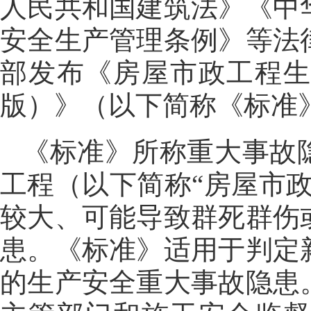
人民共和国建筑法》《中
安全生产管理条例》等法
部发布《房屋市政工程生
版）》（以下简称《标准
《标准》所称重大事故
工程（以下简称“房屋市
较大、可能导致群死群伤
患。《标准》适用于判定
的生产安全重大事故隐患