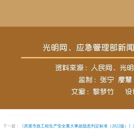
下一篇：
《房屋市政工程生产安全重大事故隐患判定标准（2022版）》