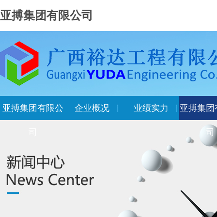
亚搏集团有限公司
亚搏集团有限公
企业概况
业绩实力
亚搏集团
司
司