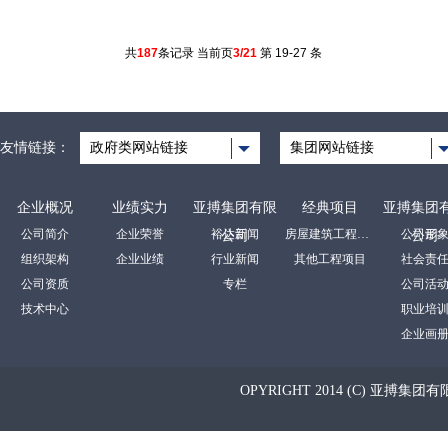
共
187
条记录 当前页
3/21
第 19-27 条
友情链接：
政府类网站链接
集团网站链接
企业概况
业绩实力
亚搏集团有限
经典项目
亚搏集团
公司简介
企业荣誉
裕达新闻
房屋建筑工程项目
公司形
公司
公司
组织架构
企业业绩
行业新闻
其他工程项目
社会责
公司资质
专栏
公司活
技术中心
职业培
企业画
OPYRIGHT 2014 (C) 亚搏集团有